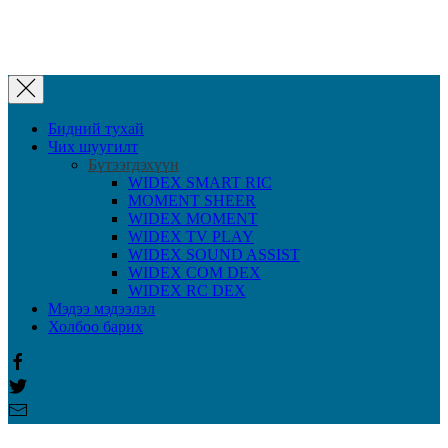
Бидний тухай
Чих шуугилт
Бүтээгдэхүүн
WIDEX SMART RIC
MOMENT SHEER
WIDEX MOMENT
WIDEX TV PLAY
WIDEX SOUND ASSIST
WIDEX COM DEX
WIDEX RC DEX
Мэдээ мэдээлэл
Холбоо барих