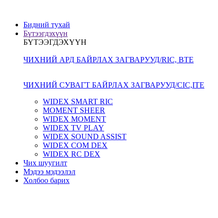
Бидний тухай
Бүтээгдэхүүн
БҮТЭЭГДЭХҮҮН
ЧИХНИЙ АРД БАЙРЛАХ ЗАГВАРУУД/RIC, BTE
ЧИХНИЙ СУВАГТ БАЙРЛАХ ЗАГВАРУУД/CIC,ITE
WIDEX SMART RIC
MOMENT SHEER
WIDEX MOMENT
WIDEX TV PLAY
WIDEX SOUND ASSIST
WIDEX COM DEX
WIDEX RC DEX
Чих шуугилт
Мэдээ мэдээлэл
Холбоо барих