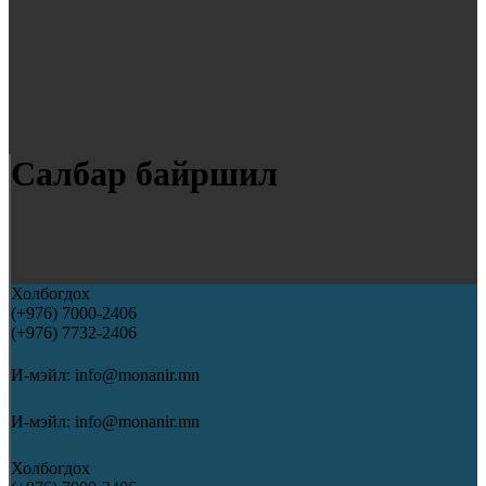
Салбар байршил
Холбогдох
(+976) 7000-2406
(+976) 7732-2406
И-мэйл:
info@monanir.mn
И-мэйл:
info@monanir.mn
Холбогдох