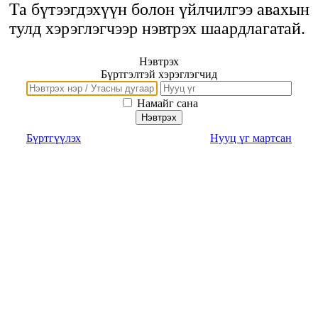
Та бүтээгдэхүүн болон үйлчилгээ авахын
тулд хэрэглэгчээр нэвтрэх шаардлагатай.
Нэвтрэх
Бүртгэлтэй хэрэглэгчид
Намайг сана
Нэвтрэх
Бүртгүүлэх
Нууц үг мартсан